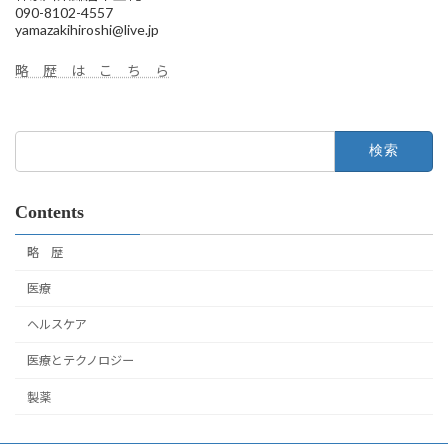
090-8102-4557
yamazakihiroshi@live.jp
略 歴 は こ ち ら
検
索:
Contents
略 歴
医療
ヘルスケア
医療とテクノロジー
製薬